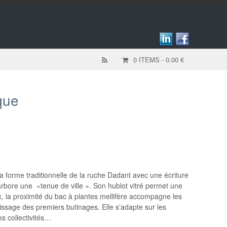
0 ITEMS
- 0.00 €
que
 forme traditionnelle de la ruche Dadant avec une écriture
rbore une «tenue de ville ». Son hublot vitré permet une
x, la proximité du bac à plantes mellifère accompagne les
issage des premiers butinages. Elle s’adapte sur les
es collectivités…